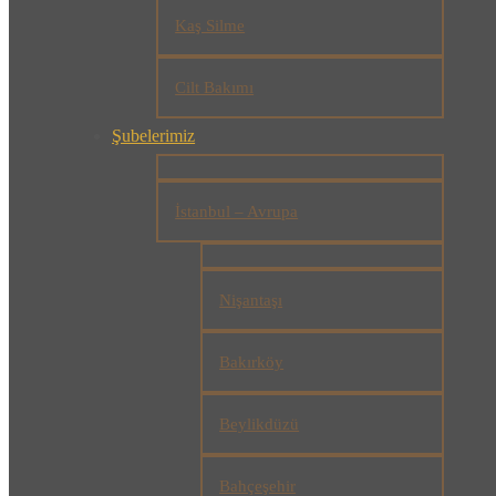
Kaş Silme
Cilt Bakımı
Şubelerimiz
İstanbul – Avrupa
Nişantaşı
Bakırköy
Beylikdüzü
Bahçeşehir