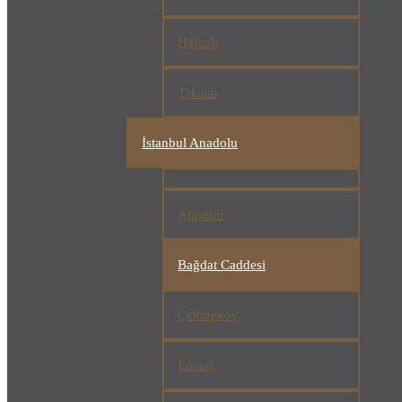
Halkalı
Taksim
İstanbul Anadolu
Ataşehir
Bağdat Caddesi
Çekmeköy
Emaar