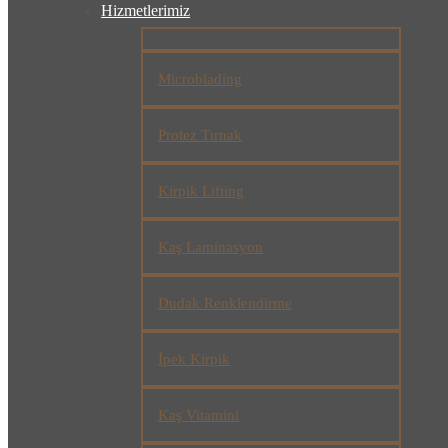
Hizmetlerimiz
Microblading
Protez Tırnak
Kirpik Lifting
Kaş Laminasyon
Dudak Renklendirme
İpek Kirpik
Kaş Vitamini