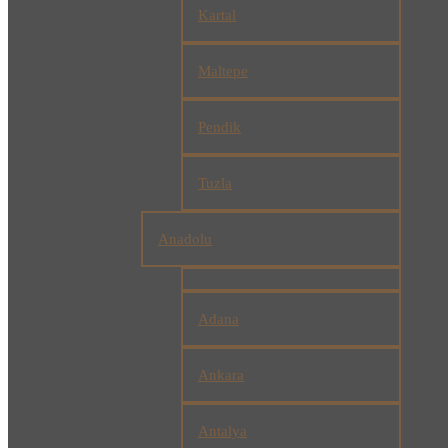
Kartal
Maltepe
Pendik
Tuzla
Anadolu
Adana
Ankara
Antalya