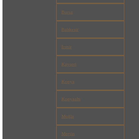
Bursa
Balıkesir
İzmir
Kayseri
Konya
Konyaaltı
Muğla
Mersin