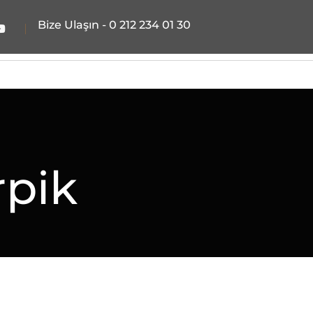
Bize Ulaşın -
0 212 234 01 30
iz
Galeri
Blog
İletişim
rpik