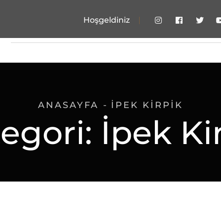
Hoşgeldiniz
asayfa
Hakkımızda
Hizmetlerimiz
Şubelerim
ANASAYFA
İPEK KIRPIK
egori:
İpek Ki