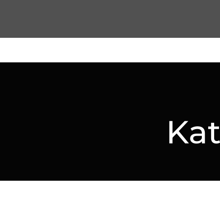
An
Kat